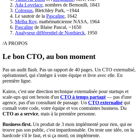
Ada Lovelace
, nombres de Bernoulli, 1843
Colossus
, Bletchley Park, ~1944
Le sautoir de la
Pascaline
, 1642
Melba Roy
, mathématicienne NASA, 1964
Pascaline
de Blaise Pascal, ~1650
Analyseur différentiel de Nordsieck
, 1950
/A PROPOS
Le bon CTO, au bon moment
Pas un audit flash. Pas un rapport de 40 pages. Un CTO externalisé,
opérationnel, qui s'intègre à votre équipe et livre avec elle. En
première ligne.
Kairos, c'est une direction technique externalisée pour startups et
scale-ups qui ont besoin d'un
CTO à temps partagé
— pas d'une
agence, pas d'un consultant de passage. Un
CTO externalisé
qui
connaît votre code, votre équipe et vos contraintes business. Du
CTO as a service
, mais à la première personne.
Business-first.
Un produit de 3 mois implémenté pour rien, qui ne
trouve pas son public, c'est impardonnable. On teste une idée, on la
hardcode s'il le faut, et si ça mord, on implémente.