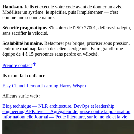
Hands-on.
Je lis et exécute votre code avant de donner un avis.
Modéliser un système, le spécifier, puis l'implémenter — c'est
comme une seconde nature.
Sécurité pragmatique.
S'inspirer de l'ISO 27001, defense-in-depth,
sans sacrifier la vélocité.
Scalabilité humaine.
Refactorer par brique, prioriser sous pression,
tenir une roadmap face à des clients exigeants. Faire grandir une
équipe de 4 à 15 personnes sans perdre en vélocité.
Prendre contact
Ils m'ont fait confiance :
Etsy
Chanel
Lemon Learning
Harvy
Wispra
Ailleurs sur le web :
Blog technique — NLP, architecture, DevOps et leadership
engineering
AFK.live — Agrégateur de presse contre la polarisation
informationnelle
Journal — Petite littérature, sur le monde et la vie