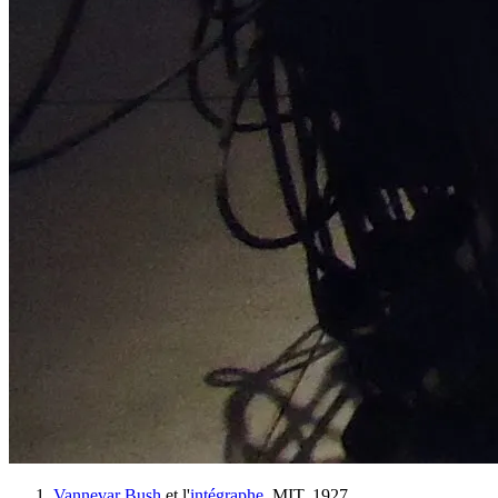
Vannevar Bush
et l'
intégraphe
, MIT, 1927